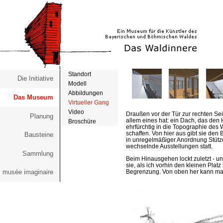
Standort
Die Initiative
Modell
Abbildungen
Das Museum
Virtueller Gang
Video
Draußen vor der Tür zur rechten Seit
Planung
allem eines hat: ein Dach, das den H
Broschüre
ehrfürchtig in die Topographie des 
schaffen. Von hier aus gibt sie den
Bausteine
in unregelmäßiger Anordnung Stütz
wechselnde Ausstellungen statt.
Sammlung
Beim Hinausgehen lockt zuletzt - un
sie, als ich vorhin den kleinen Pl
musée imaginaire
Begrenzung. Von oben her kann man 